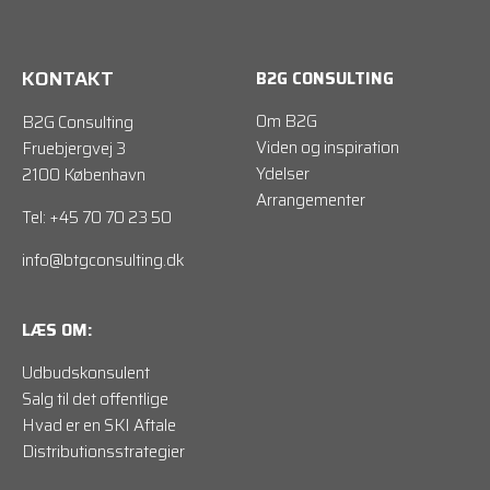
KONTAKT
B2G CONSULTING
Om B2G
B2G Consulting
Viden og inspiration
Fruebjergvej 3
Ydelser
2100 København
Arrangementer
Tel: +45 70 70 23 50
info@btgconsulting.dk
LÆS OM:
Udbudskonsulent
Salg til det offentlige
Hvad er en SKI Aftale
Distributionsstrategier