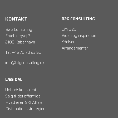
KONTAKT
B2G CONSULTING
Om B2G
B2G Consulting
Viden og inspiration
Fruebjergvej 3
Ydelser
2100 København
Arrangementer
Tel: +45 70 70 23 50
info@btgconsulting.dk
LÆS OM:
Udbudskonsulent
Salg til det offentlige
Hvad er en SKI Aftale
Distributionsstrategier