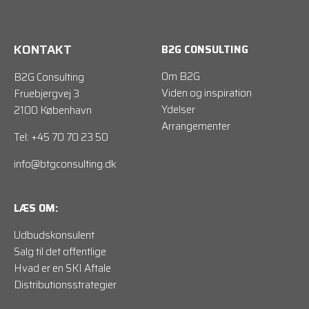
KONTAKT
B2G CONSULTING
Om B2G
B2G Consulting
Viden og inspiration
Fruebjergvej 3
Ydelser
2100 København
Arrangementer
Tel: +45 70 70 23 50
info@btgconsulting.dk
LÆS OM:
Udbudskonsulent
Salg til det offentlige
Hvad er en SKI Aftale
Distributionsstrategier