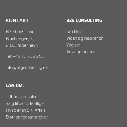
KONTAKT
B2G CONSULTING
Om B2G
B2G Consulting
Viden og inspiration
Fruebjergvej 3
Ydelser
2100 København
Arrangementer
Tel: +45 70 70 23 50
info@btgconsulting.dk
LÆS OM:
Udbudskonsulent
Salg til det offentlige
Hvad er en SKI Aftale
Distributionsstrategier