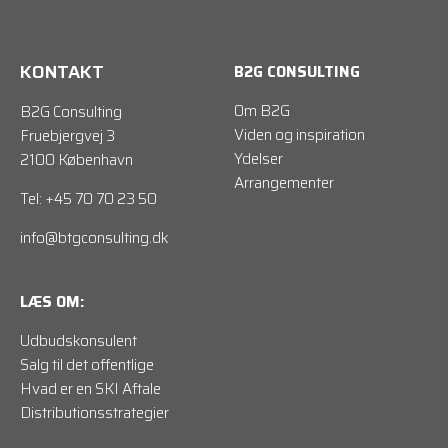
KONTAKT
B2G CONSULTING
Om B2G
B2G Consulting
Viden og inspiration
Fruebjergvej 3
Ydelser
2100 København
Arrangementer
Tel: +45 70 70 23 50
info@btgconsulting.dk
LÆS OM:
Udbudskonsulent
Salg til det offentlige
Hvad er en SKI Aftale
Distributionsstrategier