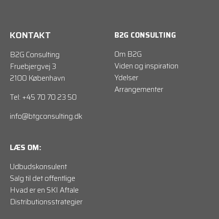
KONTAKT
B2G CONSULTING
Om B2G
B2G Consulting
Viden og inspiration
Fruebjergvej 3
Ydelser
2100 København
Arrangementer
Tel: +45 70 70 23 50
info@btgconsulting.dk
LÆS OM:
Udbudskonsulent
Salg til det offentlige
Hvad er en SKI Aftale
Distributionsstrategier