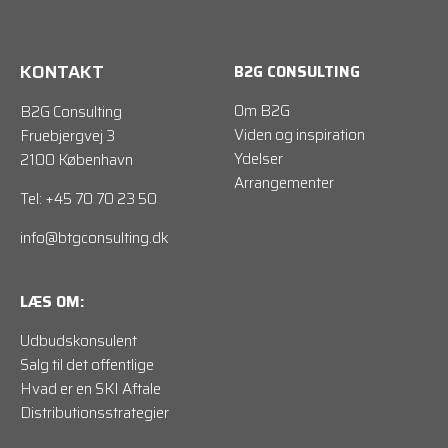
KONTAKT
B2G CONSULTING
Om B2G
B2G Consulting
Viden og inspiration
Fruebjergvej 3
Ydelser
2100 København
Arrangementer
Tel: +45 70 70 23 50
info@btgconsulting.dk
LÆS OM:
Udbudskonsulent
Salg til det offentlige
Hvad er en SKI Aftale
Distributionsstrategier