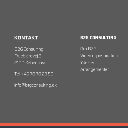
KONTAKT
B2G CONSULTING
Om B2G
B2G Consulting
Viden og inspiration
Fruebjergvej 3
Ydelser
2100 København
Arrangementer
Tel: +45 70 70 23 50
info@btgconsulting.dk