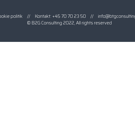
okie politik
// Kontakt:
+45 70 70 23 50
//
info@btgconsultin
© B2G Consulting 2022, All rights reserved