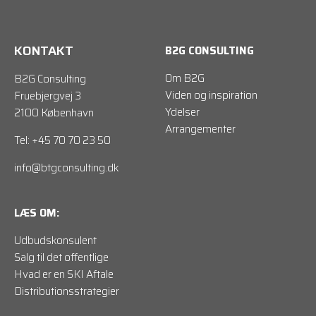
KONTAKT
B2G CONSULTING
Om B2G
B2G Consulting
Viden og inspiration
Fruebjergvej 3
Ydelser
2100 København
Arrangementer
Tel: +45 70 70 23 50
info@btgconsulting.dk
LÆS OM:
Udbudskonsulent
Salg til det offentlige
Hvad er en SKI Aftale
Distributionsstrategier