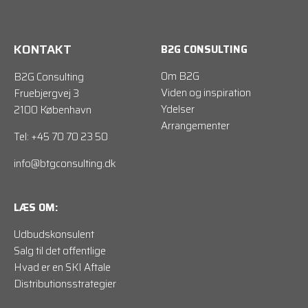
KONTAKT
B2G CONSULTING
Om B2G
B2G Consulting
Viden og inspiration
Fruebjergvej 3
Ydelser
2100 København
Arrangementer
Tel: +45 70 70 23 50
info@btgconsulting.dk
LÆS OM:
Udbudskonsulent
Salg til det offentlige
Hvad er en SKI Aftale
Distributionsstrategier