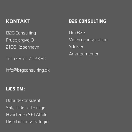
KONTAKT
B2G CONSULTING
Om B2G
B2G Consulting
Viden og inspiration
Fruebjergvej 3
Ydelser
2100 København
Arrangementer
Tel: +45 70 70 23 50
info@btgconsulting.dk
LÆS OM:
Udbudskonsulent
Salg til det offentlige
Hvad er en SKI Aftale
Distributionsstrategier