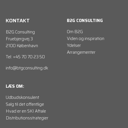
KONTAKT
B2G CONSULTING
Om B2G
B2G Consulting
Viden og inspiration
Fruebjergvej 3
Ydelser
2100 København
Arrangementer
Tel: +45 70 70 23 50
info@btgconsulting.dk
LÆS OM:
Udbudskonsulent
Salg til det offentlige
Hvad er en SKI Aftale
Distributionsstrategier