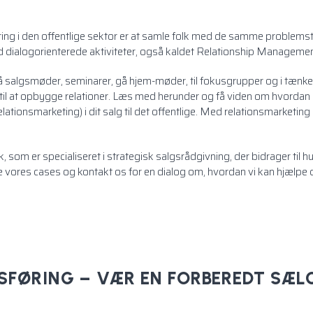
ing i den offentlige sektor er at samle folk med de samme problemsti
dialogorienterede aktiviteter, også kaldet Relationship Management
å salgsmøder, seminarer, gå hjem-møder, til fokusgrupper og i tæn
til at opbygge relationer. Læs med herunder og få viden om hvordan
lationsmarketing) i dit salg til det offentlige. Med relationsmarketin
som er specialiseret i strategisk salgsrådgivning, der bidrager til hu
se
vores cases
og
kontakt os
for en dialog om, hvordan vi kan hjælpe
FØRING – VÆR EN FORBEREDT SÆL