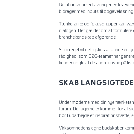
Relationsmarkedsføring er en krævende 
bidrager med inputs til opgaveløsningen.
Tænketanke og fokusgrupper kan være s
dialogen. Det gælder om at formulere
branchekendskab afgørende.
Som regel vil det lykkes at danne en gr
rådighed, som B2G-teamet har genereret
kender nogle af de andre navne på list
SKAB LANGSIGTEDE
Under møderne med din nye tænketank 
forum. Deltagerne er kommet for at si
bør I udarbejde et inspirationshæfte, e
Virksomhedens egne budskaber kommer 