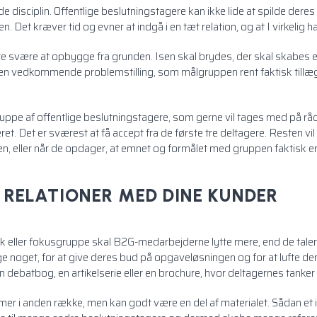
disciplin. Offentlige beslutningstagere kan ikke lide at spilde deres
 Det kræver tid og evner at indgå i en tæt relation, og at I virkelig har
være at opbygge fra grunden. Isen skal brydes, der skal skabes en 
 en vedkommende problemstilling, som målgruppen rent faktisk tillæ
uppe af offentlige beslutningstagere, som gerne vil tages med på råd o
. Det er sværest at få accept fra de første tre deltagere. Resten vil
en, eller når de opdager, at emnet og formålet med gruppen faktisk er
 RELATIONER MED DINE KUNDER
eller fokusgruppe skal B2G-medarbejderne lytte mere, end de taler.
ge noget, for at give deres bud på opgaveløsningen og for at lufte d
n debatbog, en artikelserie eller en brochure, hvor deltagernes tanke
i anden række, men kan godt være en del af materialet. Sådan et i