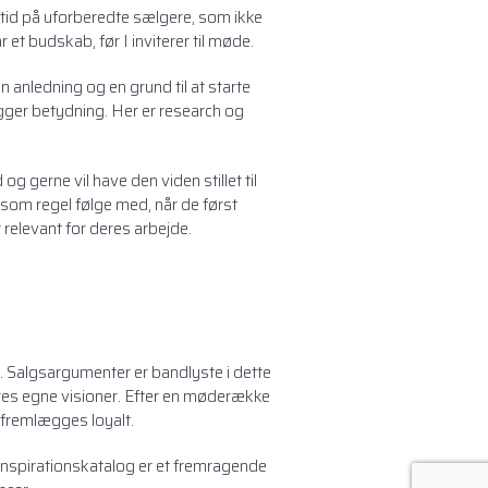
 tid på uforberedte sælgere, som ikke
 et budskab, før I inviterer til møde.
anledning og en grund til at starte
gger betydning. Her er research og
g gerne vil have den viden stillet til
 som regel følge med, når de først
 relevant for deres arbejde.
 Salgsargumenter er bandlyste i dette
eres egne visioner. Efter en møderække
r fremlægges loyalt.
nspirationskatalog er et fremragende