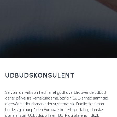
UDBUDSKONSULENT
Selvom din virksomhed har et godt overblik over de
udbud
,
der er på vej fra kernekunderne, bør din B2G-enhed samtidig
overvåge udbudsmarkedet systematisk. Dagligt kan man
holde sig ajour på den Europæiske TED-portal og danske
portaler som Udbudsportalen, DOIP og Statens indkøb.