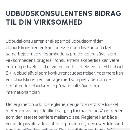
UDBUDSKONSULENTENS BIDRAG
TIL DIN VIRKSOMHED
Udbudskonsulenten er ekspert på udbudsområdet.
Udbudskonsulenten kan for eksempel drive udbud i tæt
samarbejde med virksomhedens projektledere såvel som
virksomhedens brugere. Konsulentens ekspertise kan være
en kæmpe hjælp til at navigere rundt i for eksempel EU-udbud,
SKI-udbud
såvel som konkurrenceudsættelser. Ydermere kan
en udbudskonsulent bidrage med komplet viden om de
omfattende
udbudsregler
på nationalt såvel som
internationalt plan.
Det er jo netop udbudsreglerne, der gør den største forskel
mellem privat og offentligt salg, og for mange også optræder
som den største barriere mellem disse. Reglerne kan både
volde de private virksomheder problemer, men i særdeleshed
også de offentlige enheder. Der kan til tider opdages fejl i