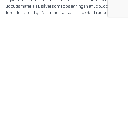
udbudsmaterialet, såvel som i opsætningen af udbuddet. Ofte
fordi det offentlige ”glemmer” at sætte indkøbet i udbud.
Hele udbudsproceduren kan for mange private virksomheder
såvel som
den offentlige sektor
virke både
ressourcekrævende og formålsløs. Netop derfor kan en
udbudskonsulent styrke salget og gøre processen lettere for
både det private og det offentlige.
VIL DU VIDE MERE?
Kontakt os straks