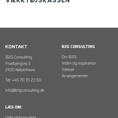
KONTAKT
B2G CONSULTING
Om B2G
B2G Consulting
Viden og inspiration
Fruebjergvej 3
Ydelser
2100 København
Arrangementer
Tel: +45 70 70 23 50
info@btgconsulting.dk
LÆS OM:
Udbudskonsulent