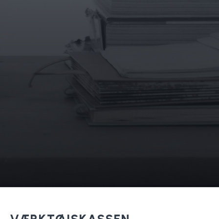
VÆRKTØJSKASSEN