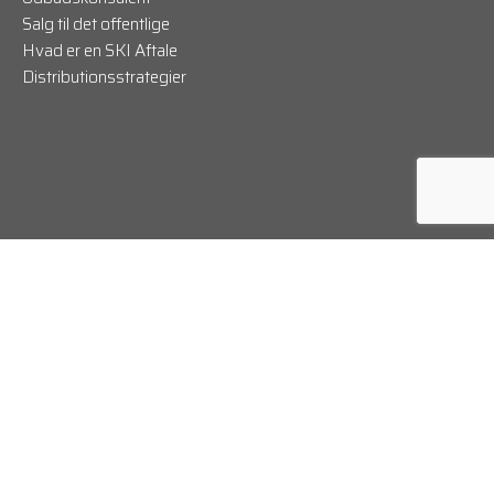
Salg til det offentlige
Hvad er en SKI Aftale
Distributionsstrategier
Cookie politik
// Kontakt:
+45 70 70 23 50
//
info@btgconsulting.dk
© B2G Consulting 2022, All rights reserved