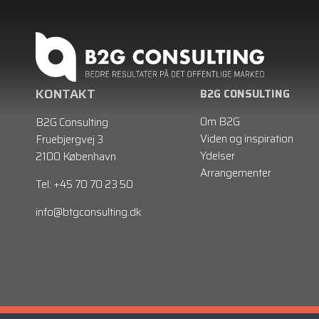
KONTAKT
B2G CONSULTING
Om B2G
B2G Consulting
Viden og inspiration
Fruebjergvej 3
Ydelser
2100 København
Arrangementer
Tel: +45 70 70 23 50
info@btgconsulting.dk