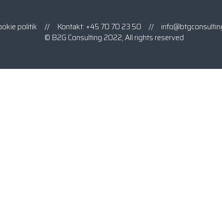
okie politik
// Kontakt:
+45 70 70 23 50
//
info@btgconsultin
© B2G Consulting 2022, All rights reserved