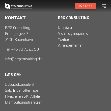
KONTAKT
KONTAKT
B2G CONSULTING
Om B2G
B2G Consulting
Viden og inspiration
Fruebjergvej 3
Ydelser
2100 København
Arrangementer
Tel: +45 70 70 23 50
info@btgconsulting.dk
LÆS OM:
Udbudskonsulent
Salg til det offentlige
Hvad er en SKI Aftale
Distributionsstrategier